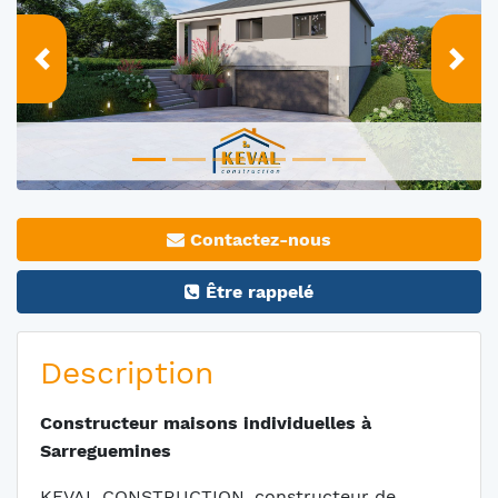
Prec
Suiv
Contactez-nous
Être rappelé
Description
Constructeur maisons individuelles à
Sarreguemines
KEVAL CONSTRUCTION, constructeur de