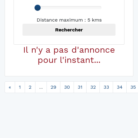
Distance maximum : 5 kms
Rechercher
Il n'y a pas d'annonce
pour l'instant...
«
1
2
...
29
30
31
32
33
34
35