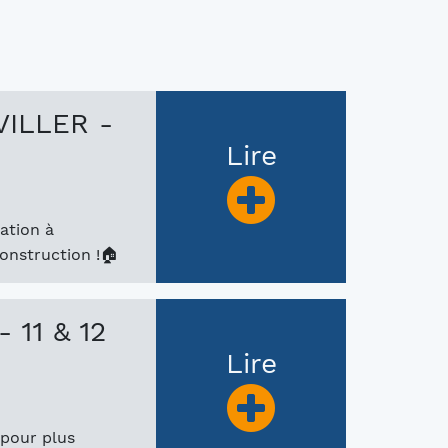
ILLER -
Lire
ation à
construction !🏠
11 & 12
Lire
 pour plus