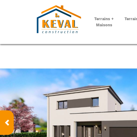
Terrains +
Terrai
Maisons
Prec