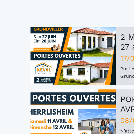
2 
27 
17/
Porte
Grundv
PO
AV
08/
N’att