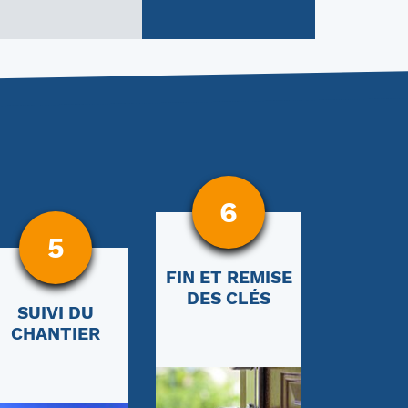
5
6
SUIVI DU
FIN ET REMISE
CHANTIER
DES CLÉS