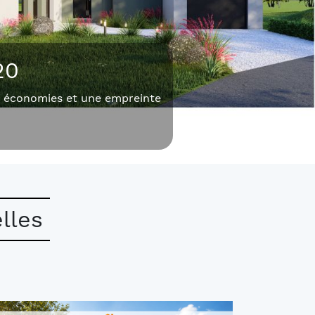
MESURE
raiment !
lles